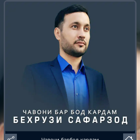
Чавони барбод кардам