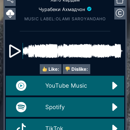
Чурабеки Ахмадчон
MUSIC LABEL:OLAMI SAROYАNDAHO
Like:
Dislike:
YouTube Music
Spotify
TikTok