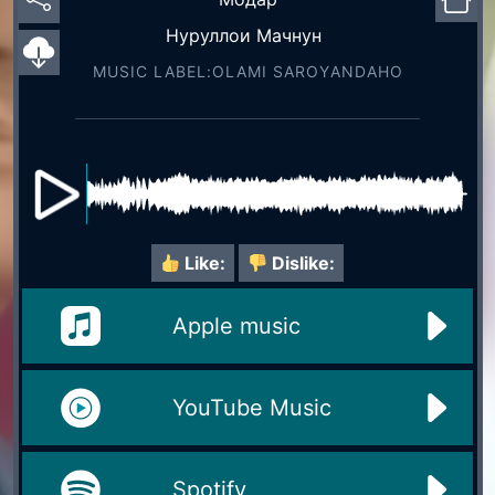
Нуруллои Мачнун
MUSIC LABEL:OLAMI SAROYАNDAHO
Like:
Dislike:
Apple music
YouTube Music
Spotify